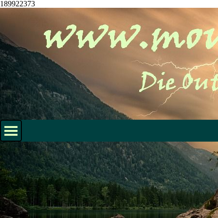
189922373
Direkt zum Seiteninhalt
Menü