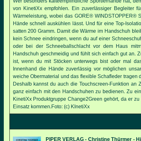
Wer besonders kälteempfindliche Sportlerhände hat, de
von KinetiXx empfohlen. Ein zuverlässiger Begleiter f
Wärmeleistung, wobei das GORE® WINDSTOPPER® Softshel
Hände schnell auskühlen lässt. Und für eine Top-Isolati
satten 200 Gramm. Damit die Wärme im Handschuh bleib
kein Schnee eindringen, wenn du auf einer Schneeschuh
oder bei der Schneeballschlacht vor dem Haus mitm
Handschuh geschmeidig und fühlt sich einfach gut an. Zug
ist, wenn du mit Stöcken unterwegs bist oder mal da
Innenhand die Hände zuverlässig vor möglichen unsan
weiche Obermaterial und das flexible Schafleder tragen 
Deshalb kannst du auch die Touchscreen-Funktion an Z
ganz einfach mit den Handschuhen zu bedienen. Zu einem
KinetiXx Produktgruppe Change2Green gehört, da er zu 4
Einsatz kommen.
Foto: (c) KInetiXx
PIPER VERLAG - Christine Thürmer - Hi