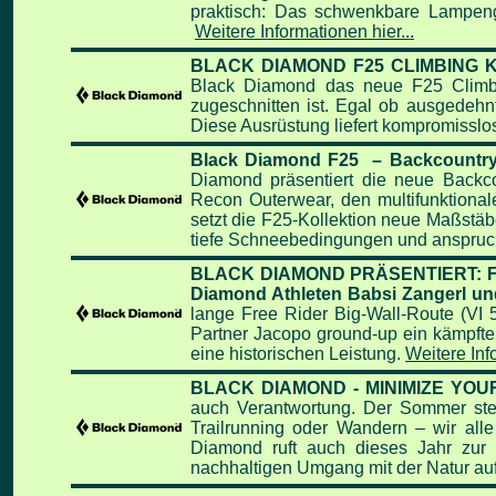
praktisch: Das
schwenkbare Lampen
Weitere Informationen hier...
BLACK DIAMOND F25 CLIMBING 
Black Diamond das neue F25 Climbing
zugeschnitten ist. Egal ob ausgedehn
Diese Ausrüstung liefert kompromissl
Black Diamond F25 – Backcountr
Diamond präsentiert die neue Backcou
Recon Outerwear, den multifunktional
setzt die F25-Kollektion neue Maßstäb
tiefe Schneebedingungen und anspruch
BLACK DIAMOND PRÄSENTIERT: FLASH
Diamond Athleten Babsi Zangerl un
lange Free Rider Big-Wall-Route (VI 5
Partner Jacopo ground-up ein kämpften 
eine historischen Leistung.
Weitere Info
BLACK DIAMOND - MINIMIZE YOUR 
auch Verantwortung.
Der Sommer steh
Trailrunning oder Wandern – wir alle
Diamond ruft auch dieses Jahr zur
nachhaltigen Umgang mit der Natur auf