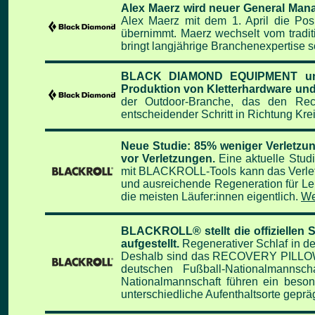
Alex Maerz wird neuer General 
Alex Maerz mit dem 1. April die Po
übernimmt. Maerz wechselt vom tradi
bringt langjährige Branchenexpertise
BLACK DIAMOND EQUIPMENT und 
Produktion von Kletterhardware un
der Outdoor-Branche, das den Recyc
entscheidender Schritt in Richtung Krei
Neue Studie: 85% weniger Verletzun
vor Verletzungen.
Eine aktuelle Stud
mit BLACKROLL-Tools kann das Verletz
und ausreichende Regeneration für Lei
die meisten Läufer:innen eigentlich.
We
BLACKROLL® stellt die offiziellen
aufgestellt.
Regenerativer Schlaf in der
Deshalb sind das RECOVERY PILLOW
deutschen Fußball-Nationalmannsc
Nationalmannschaft führen ein beso
unterschiedliche Aufenthaltsorte gepräg