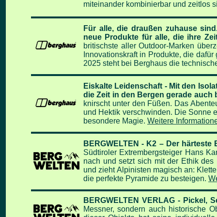
miteinander kombinierbar und zeitlos s
Für alle, die draußen zuhause sin
neue
Produkte für alle, die ihre Ze
britischste aller Outdoor-Marken über
Innovationskraft in Produkte, die daf
2025 steht bei Berghaus die technisc
Eiskalte Leidenschaft - Mit den Is
die Zeit in den Bergen gerade auch
knirscht unter den Füßen. Das Abenteue
und Hektik verschwinden. Die Sonne er
besondere Magie.
Weitere Informationen
BERGWELTEN - K2 – Der härteste B
Südtiroler Extrembergsteiger Hans K
nach und setzt sich mit der Ethik des
und zieht Alpinisten magisch an: Klett
die perfekte Pyramide zu besteigen.
We
BERGWELTEN VERLAG - Pickel, Se
Messner, sondern auch historische Ob