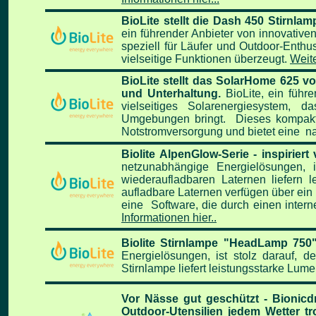
BioLite stellt die Dash 450 Stirnla
ein führender Anbieter von innovative
speziell für Läufer und Outdoor-Enth
vielseitige Funktionen überzeugt.
Weite
BioLite stellt das SolarHome 625 
und Unterhaltung.
BioLite, ein führ
vielseitiges Solarenergiesystem,
Umgebungen bringt. Dieses kompakte
Notstromversorgung und bietet eine nac
Biolite AlpenGlow-Serie - inspirier
netzunabhängige Energielösungen,
wiederaufladbaren Laternen liefern 
aufladbare Laternen verfügen über ei
eine Software, die durch einen inte
Informationen hier..
Biolite Stirnlampe "HeadLamp 750"
Energielösungen, ist stolz darauf,
Stirnlampe liefert leistungsstarke Lum
Vor Nässe gut geschützt - Bionicd
Outdoor-Utensilien jedem Wetter tro