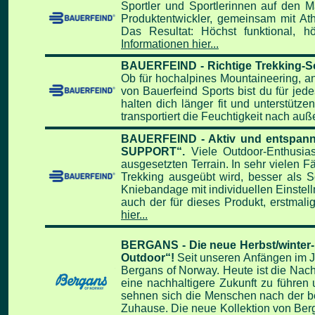
Sportler und Sportlerinnen auf den
M
Produkt
entwickler, gemeinsam mit Athl
Das Resultat: Höchst funktional, h
Informationen hier...
BAUERFEIND - Richtige Trekking-So
Ob für hochalpines Mountaineering, 
von Bauerfeind Sports bist du für jede
halten dich länger fit und unterstütze
transportiert die
Feuchtigkeit nach auße
BAUERFEIND - Aktiv und entspannt
SUPPORT“.
Viele Outdoor-Enthusia
ausgesetzten Terrain. In sehr vielen F
Trekking ausgeübt wird, besser als
Kniebandage mit individuellen
Einstel
auch der für dieses Produkt, erstmali
hier...
BERGANS - Die neue Herbst/winter-Ko
Outdoor“!
Seit unseren Anfängen im Ja
Bergans of Norway. Heute ist die Nachha
eine nachhaltigere Zukunft zu führen un
sehnen sich die Menschen nach der beru
Zuhause. Die neue Kollektion von Berg