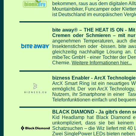
bekommen, raus aus dem digitalen Allt
Mountainbiker, Funcamper oder Kletterw
ist Deutschland im europäischen Vergl
bite away® – THE HEAT IS ON - Mit 
Cremen oder Schmieren – mit nur
angenehmen Temperaturen, auch die 
Insektenstichen oder -bissen. bite aw
gleichzeitig nachhaltige Lösung an. 
mibeTec GmbH - einer Tochter der Derm
Chemie.
Weitere Informationen hier...
bizness Enabler - ArcX Technologies
ArcX Smart Ring ist ein neuartiges W
ermöglicht. Der von ArcX Technology, 
Nutzern, ihr Smartphone in einer Ta
Telefonfunktionen einfach und bequem
BLACK DIAMOND - Ja gibt’s denn sow
Kid Headlamp hat Black Diamond eine
unkompliziert, dass sie bei keinem
Schatzsuchen – die Wiz liefert mit
40 
Zwei SinglePower LEDs bieten neben D