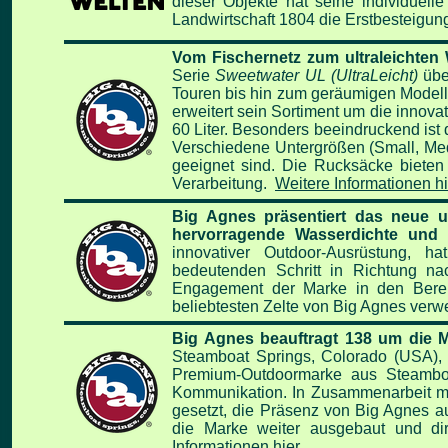
dieser Objekte hat seine individuel
Landwirtschaft 1804 die Erstbesteigung
Vom Fischernetz zum ultraleichten
Serie
Sweetwater UL (UltraLeicht)
übe
Touren bis hin zum geräumigen Modell
erweitert sein Sortiment um die innovat
60 Liter. Besonders beeindruckend ist 
Verschiedene Untergrößen (Small, Med
geeignet sind. Die Rucksäcke bieten
Verarbeitung.
Weitere Informationen hi
Big Agnes präsentiert das neue ul
hervorragende Wasserdichte und 
innovativer Outdoor-Ausrüstung, 
bedeutenden Schritt in Richtung nac
Engagement der Marke in den Bereich
beliebtesten Zelte von Big Agnes verw
Big Agnes beauftragt 138 um die 
Steamboat Springs, Colorado (USA), 
Premium-Outdoormarke aus Steamboat
Kommunikation. In Zusammenarbeit mit 
gesetzt, die Präsenz von Big Agnes a
die Marke weiter ausgebaut und dir
Informationen hier...