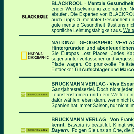
BLACKROOL - Mentale Gesundheit - 
enger Wechselwirkung zueinander. Nu
abrufen. Die Experten von BLACKROLL®
auch Tipps zu mentaler Gesundheit un
gute mentale Gesundheit lässt uns nicht
sportliche Leistungsfähigkeit aus.
Weite
NATIONAL GEOGRAPHIC VERLAG - S
Hintergründen und abenteuerliche
Sie Europas Lost Places. Jedes Kapi
sogenannter verlassener und vergesse
Pfade wagen. Ob prunkvolle Paläste,
Entdecker
Till Aufschlager
und
Marco
BRUCKMANN VERLAG - Viva Espana, d
Ganzjahresreiseziel. Doch nicht jeder 
Touristenströmen und dem Wetter ein
dafür wählen: eben dann, wenn nicht di
Spanien hat immer Saison, nur nicht i
BRUCKMANN VERLAG - Von Franken bi
kennt.
Bavaria is beautiful. Klingt 
Bayern
. Folgen Sie uns an Orte, die