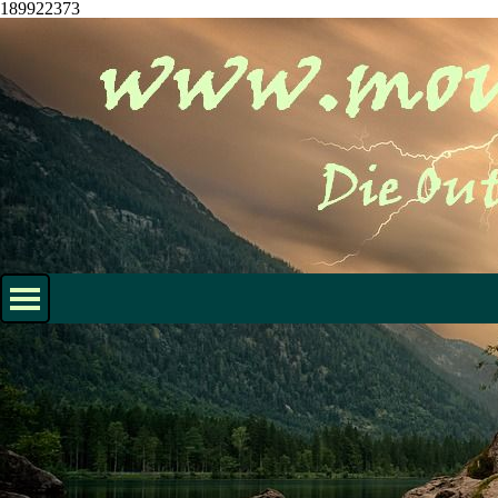
189922373
Direkt zum Seiteninhalt
Menü