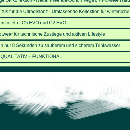
ige Skikollektion - Neuer Freeride-Schuh Vega // PFC-freie Hards
X® für die Ultradistanz - Umfassende Kollektion für winterliche 
enstiefeln - G5 EVO und G2 EVO
ear für technische Zustiege und aktiven Lifestyle
n nur 8 Sekunden zu sauberem und sicherem Trinkwasser
 QUALITATIV – FUNKTIONAL