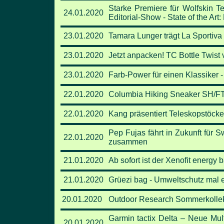
Starke Premiere für Wolfskin T
24.01.2020
Editorial-Show - State of the A
23.01.2020
Tamara Lunger trägt La Sportiva
23.01.2020
Jetzt anpacken! TC Bottle Twist
23.01.2020
Farb-Power für einen Klassiker 
22.01.2020
Columbia Hiking Sneaker SH/FT
22.01.2020
Kang präsentiert Teleskopstöcke
Pep Fujas fährt in Zukunft für 
22.01.2020
zusammen
21.01.2020
Ab sofort ist der Xenofit energy b
21.01.2020
Grüezi bag - Umweltschutz mal e
20.01.2020
Outdoor Research Sommerkollek
Garmin tactix Delta – Neue Multi
20.01.2020