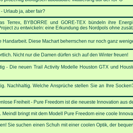
Urlaub ja, aber fair?
as Terrex, BYBORRE und GORE-TEX bündeln ihre Energie
Project zu entwickeln: eine Erkundung des Nordpols ohne zusätz
e Handarbeit.
Diese Machart beherrschen nur noch ganz wenige
tlich.
Nicht nur die Damen dürfen sich auf den Winter freuen!
ig -
Die neuen Trail Activity Modelle Houston GTX und Hous
g. Nachhaltig.
Welche Ansprüche stellen Sie an Ihre Socken? 
nlose Freiheit -
Pure Freedom ist die neueste Innovation aus 
u.
Meindl bringt mit dem Modell Pure Freedom eine coole Innovat
men!
Sie suchen einen Schuh mit einer coolen Optik, der beque