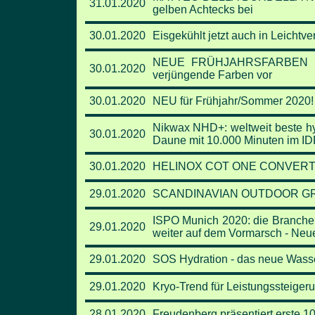
31.01.2020
gelben Achtecks bei
30.01.2020
Eisgekühlt jetzt auch in Leichtv
NEUE FRÜHJAHRSFARBEN SI
30.01.2020
verjüngende Farben vor
30.01.2020
NEU für Frühjahr/Sommer 2020! 
Nikwax NHD+: weltweit beste h
30.01.2020
Daune mit 10.000 Minuten im ID
30.01.2020
HELINOX COT ONE CONVERTIBL
29.01.2020
SCANDINAVIAN OUTDOOR GR
ISPO Munich 2020: die Branche
29.01.2020
weiter auf dem Vormarsch - Ne
29.01.2020
SOS Hydration - das neue Wasse
29.01.2020
Kryo-Trend für Leistungssteige
28.01.2020
Freudenberg präsentiert erste 1