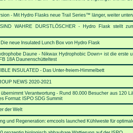
ersion - Mit Hydro Flasks neue Trail Series™ länger, weiter unte
ND WAHRE DURSTLÖSCHER - Hydro Flask stellt zum 
Die neue Insulated Lunch Box von Hydro Flask
ydrophobe Daune - Nikwax Hydrophobic Down+ ist die erste u
FB 18A Daunenschütteltest
E INSULATED - Das Unter-freiem-Himmelbett
OUP NEWS 2020-2021
 übernimmt Verantwortung - Rund 80.000 Besucher aus 120 Lä
ues Format: ISPO SDG Summit
r der Welt
rung und Regeneration: emcools launched Kühlweste für optim
00 prozentig biologisch abbaubare Wattierung auf der ISPO