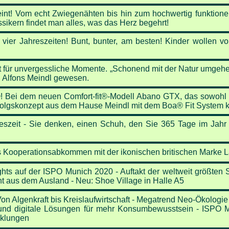
eint!
Vom echt Zwiegenähten bis hin zum hochwertig funktionell
ikern findet man alles, was das Herz begehrt!
 vier Jahreszeiten!
Bunt, bunter, am besten! Kinder wollen vo
t für unvergessliche Momente.
„Schonend mit der Natur umgehen
n Alfons Meindl gewesen.
®!
Bei dem neuen Comfort-fit®-Modell Abano GTX, das sowohl 
 Erfolgskonzept aus dem Hause Meindl mit dem Boa®
Fit System k
eszeit -
Sie denken, einen Schuh, den Sie 365 Tage im Jahr 
es Kooperationsabkommen mit der ikonischen britischen Marke 
hts auf der ISPO Munich 2020 - Auftakt der weltweit größten 
nt aus dem Ausland - Neu: Shoe Village in Halle A5
n Algenkraft bis Kreislaufwirtschaft - Megatrend Neo-Ökologie
 und digitale Lösungen für mehr Konsumbewusstsein - ISPO M
cklungen