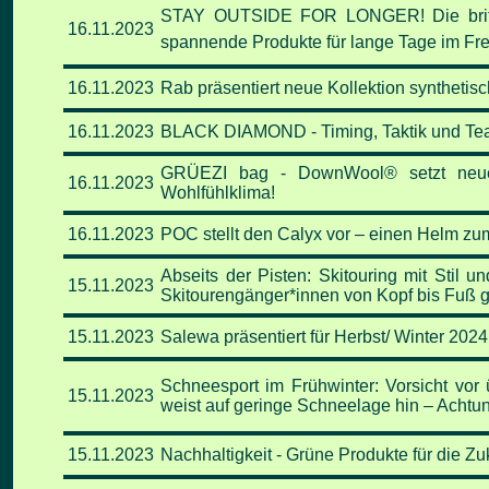
STAY OUTSIDE FOR LONGER! Die britis
16.11
.2023
spannende
Produkte für lange Tage im Fr
16.11
.2023
Rab präsentiert neue Kollektion synthetisc
16.11
.2023
BLACK DIAMOND - Timing, Taktik und Teamw
GRÜEZI bag - DownWool® setzt neue M
16.11
.2023
Wohlfühlklima!
16.11
.2023
POC stellt den Calyx vor – einen Helm 
Abseits der Pisten: Skitouring mit Stil 
15.11
.2023
Skitourengänger*innen von Kopf bis Fuß g
15.11
.2023
Salewa präsentiert für Herbst/ Winter 2024 
Schneesport im Frühwinter: Vorsicht vor
15.11
.2023
weist auf geringe Schneelage hin – Acht
15.11
.2023
Nachhaltigkeit -
Grüne Produkte für die Zu