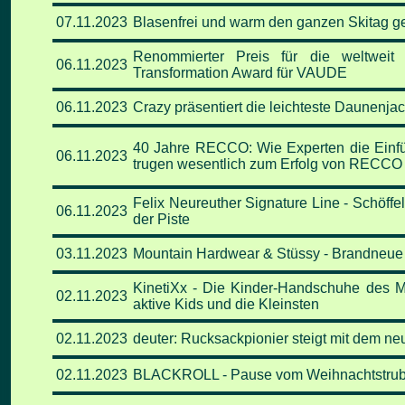
07
.11
.2023
Blasenfrei und warm den ganzen Skitag gen
Renommierter Preis für die weltweit 
06
.11
.2023
Transformation Award für VAUDE
06
.11
.2023
Crazy präsentiert die leichteste Daunenjac
40 Jahre RECCO: Wie Experten die Einfüh
06
.11
.2023
trugen wesentlich zum Erfolg von RECCO 
Felix Neureuther Signature Line - Schöffe
06
.11
.2023
der Piste
03
.11
.2023
Mountain Hardwear & Stüssy - Brandneue 
KinetiXx - Die Kinder-Handschuhe des 
02
.11
.2023
aktive Kids und die Kleinsten
02
.11
.2023
deuter: Rucksackpionier steigt mit dem n
02
.11
.2023
BLACKROLL - Pause vom Weihnachtstrube