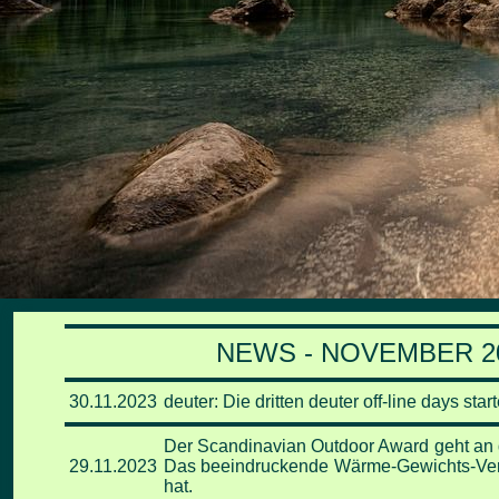
NEWS - NOVEMBER 20
30.11
.2023
deuter: Die dritten deuter off-line days sta
Der Scandinavian Outdoor Award geht an d
29.11
.2023
Das beeindruckende Wärme-Gewichts-Verhäl
hat.