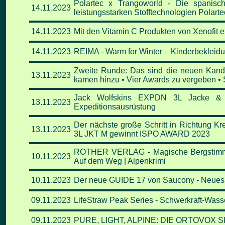
Polartec x Trangoworld - Die spanis
14.11
.2023
leistungsstarken Stofftechnologien Pola
14.11
.2023
Mit den Vitamin C Produkten von Xenofit 
14.11
.2023
REIMA - Warm for Winter – Kinderbekleidun
Zweite Runde: Das sind die neuen Kand
13.11
.2023
kamen hinzu • Vier Awards zu vergeben •
Jack Wolfskins EXPDN 3L Jacke &
13.11
.2023
Expeditionsausrüstung
Der nächste große Schritt in Richtung 
13.11
.2023
3L JKT M gewinnt ISPO AWARD 2023
ROTHER VERLAG - Magische Bergstimmung
10.11
.2023
Auf dem Weg | Alpenkrimi
10.11
.2023
Der neue GUIDE 17 von Saucony - Neues U
09
.11
.2023
LifeStraw Peak Series - Schwerkraft-Wass
09
.11
.2023
PURE, LIGHT, ALPINE: DIE ORTOVOX