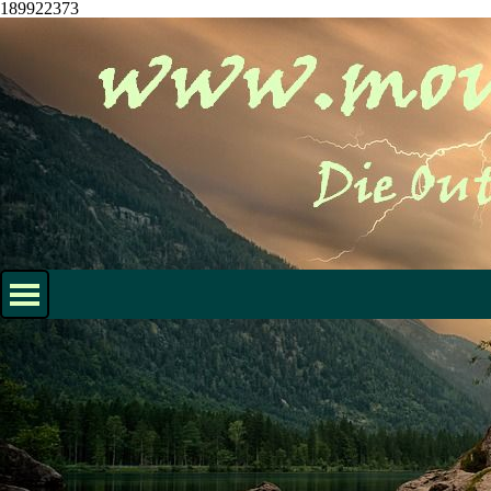
189922373
Direkt zum Seiteninhalt
Menü