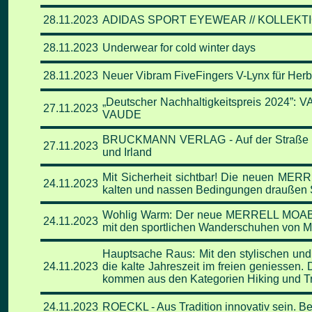
28.11
.2023
ADIDAS SPORT EYEWEAR // KOLLEKT
28.11
.2023
Underwear for cold winter days
28.11
.2023
Neuer Vibram FiveFingers V-Lynx für Herb
„Deutscher Nachhaltigkeitspreis 2024”: V
27.11
.2023
VAUDE
BRUCKMANN VERLAG - Auf der Straße dah
27.11
.2023
und Irland
Mit Sicherheit sichtbar! Die neuen MERR
24.11
.2023
kalten und nassen Bedingungen draußen
Wohlig Warm: Der neue MERRELL MOAB 
24.11
.2023
mit den sportlichen Wanderschuhen von Me
Hauptsache Raus: Mit den stylischen un
24.11
.2023
die kalte Jahreszeit im freien geniessen. 
kommen aus den
Kategorien Hiking und Tr
24.11
.2023
ROECKL - Aus Tradition innovativ sein. B