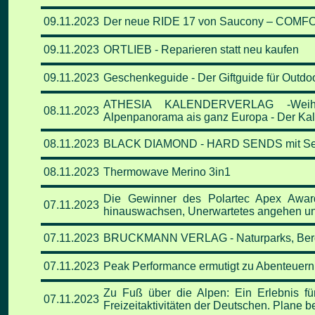
09
.11
.2023
Der neue RIDE 17 von Saucony – COMF
09
.11
.2023
ORTLIEB - Reparieren statt neu kaufen
09
.11
.2023
Geschenkeguide - Der Giftguide für Outdo
ATHESIA KALENDERVERLAG -Weihnach
08
.11
.2023
Alpenpanorama ais ganz Europa - Der Kal
08
.11
.2023
BLACK DIAMOND - HARD SENDS mit Seb 
08
.11
.2023
Thermowave Merino 3in1
Die Gewinner des Polartec Apex Award
07
.11
.2023
hinauswachsen, Unerwartetes angehen und
07
.11
.2023
BRUCKMANN VERLAG - Naturparks, Bergdörf
07
.11
.2023
Peak Performance ermutigt zu Abenteuern
Zu Fuß über die Alpen: Ein Erlebnis fü
07
.11
.2023
Freizeitaktivitäten der Deutschen. Plane b