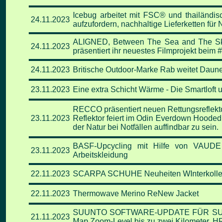
Icebug arbeitet mit FSC® und thailänd
24.11
.2023
aufzufordern, nachhaltige Lieferketten fü
ALIGNED, Between The Sea and The Sky 
24.11
.2023
präsentiert ihr neuestes Filmprojekt beim
24.11
.2023
Britische Outdoor-Marke Rab weitet Daun
23.11
.2023
Eine extra Schicht Wärme - Die Smartloft 
RECCO präsentiert neuen Rettungsreflekt
23.11
.2023
Reflektor feiert im Odin Everdown Hooded
der Natur bei Notfällen auffindbar zu sein.
BASF-Upcycling mit Hilfe von VAUDE P
23.11
.2023
Arbeitskleidung
22.11
.2023
SCARPA SCHUHE Neuheiten WInterkollek
22.11
.2023
Thermowave Merino ReNew Jacket
SUUNTO SOFTWARE-UPDATE FÜR SUUNTO V
21.11
.2023
Map Zoom-Level bis zu zwei Kilometer, 