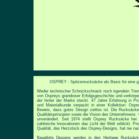
OSPREY - Spitzenrucksäcke als Basis für eine g
Weder technischer Schnickschnack noch irgendein Tren
von Ospreys grandioser Erfolgsgeschichte und verkörp
der hinter der Marke steckt. 47 Jahre Erfahrung
in Pr
und Materialkunde verpackt in einer
Kollektion: Osp
Beweis, dass gutes Design zeitlos
ist. Die Rucksäcke
Qualitätsprinzipien sowie die
Vision des Unternehmens. 
unverändert.
Seit 1974 stellt Osprey Rucksäcke her.
zahlreiche
Innovationen das Licht der Welt erblickt. Pr
Qualität, das Herzstück des Osprey-Designs, hat nie na
Bewährte Designs werden in den Heritage Rucksäc