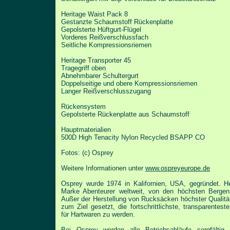
Heritage Waist Pack 8
Gestanzte Schaumstoff Rückenplatte
Gepolsterte Hüftgurt-Flügel
Vorderes Reißverschlussfach
Seitliche Kompressionsriemen
Heritage Transporter 45
Tragegriff oben
Abnehmbarer Schultergurt
Doppelseitige und obere Kompressionsriemen
Langer Reißverschlusszugang
Rückensystem
Gepolsterte Rückenplatte aus Schaumstoff
Hauptmaterialien
500D High Tenacity Nylon Recycled BSAPP CO
Fotos: (c) Osprey
Weitere Informationen unter
www.ospreyeurope.de
Osprey wurde 1974 in Kalifornien, USA, gegründet. H
Marke
Abenteurer weltweit, von den höchsten Bergen
Außer der
Herstellung von Rucksäcken höchster Qualitä
zum Ziel gesetzt,
die fortschrittlichste, transparente
für Hartwaren zu werden.
Bei Osprey werden alle Betriebsabläufe sorgfält