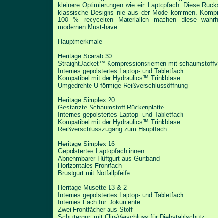
kleinere Optimierungen wie ein Laptopfach. Diese Ruc
klassische Designs nie aus der Mode kommen.
Kompr
100 % recycelten Materialien machen
diese wahrh
modernen Must-have.
Hauptmerkmale
Heritage Scarab 30
StraightJacket™ Kompressionsriemen mit schaumstoffv
Internes gepolstertes Laptop- und Tabletfach
Kompatibel mit der Hydraulics™ Trinkblase
Umgedrehte U-förmige Reißverschlussöffnung
Heritage Simplex 20
Gestanzte Schaumstoff Rückenplatte
Internes gepolstertes Laptop- und Tabletfach
Kompatibel mit der Hydraulics™ Trinkblase
Reißverschlusszugang zum Hauptfach
Heritage Simplex 16
Gepolstertes Laptopfach innen
Abnehmbarer Hüftgurt aus Gurtband
Horizontales Frontfach
Brustgurt mit Notfallpfeife
Heritage Musette 13 & 2
Internes gepolstertes Laptop- und Tabletfach
Internes Fach für Dokumente
Zwei Frontfächer aus Stoff
Schultergurt mit Clip-Verschluss für Diebstahlschutz