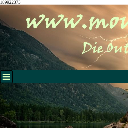
189922373
Direkt zum Seiteninhalt
Menü