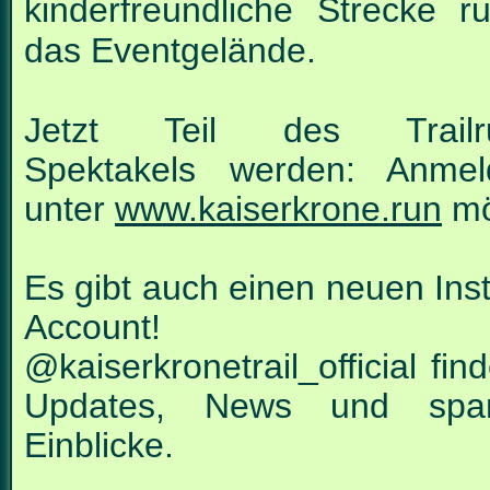
kinderfreundliche Strecke 
das Eventgelände.
Jetzt Teil des Trailru
Spektakels werden: Anmel
unter
www.kaiserkrone.run
mö
Es gibt auch einen neuen Ins
Account! Un
@kaiserkronetrail_official fin
Updates,
News und spa
Einblicke.